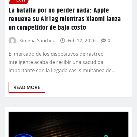
La batalla por no perder nada: Apple
renueva su AirTag mientras Xiaomi lanza
un competidor de bajo costo
Ximena Sánchez
Feb 12, 2026
0
El mercado de los dispositivos de rastreo
inteligente acaba de recibir una sacudida
importante con la llegada casi simultánea de…
READ MORE