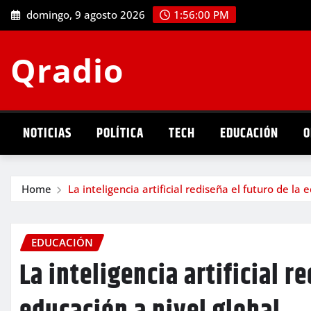
Skip
domingo, 9 agosto 2026
1:56:01 PM
to
content
Qradio
NOTICIAS
POLÍTICA
TECH
EDUCACIÓN
O
Home
La inteligencia artificial rediseña el futuro de la 
EDUCACIÓN
La inteligencia artificial r