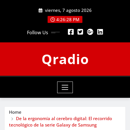
Skip
viernes, 7 agosto 2026
to
content
4:26:29 PM
Follow Us
Qradio
Home
De la ergonomía al cerebro digital: El recorrido
tecnológico de la serie Galaxy de Samsung