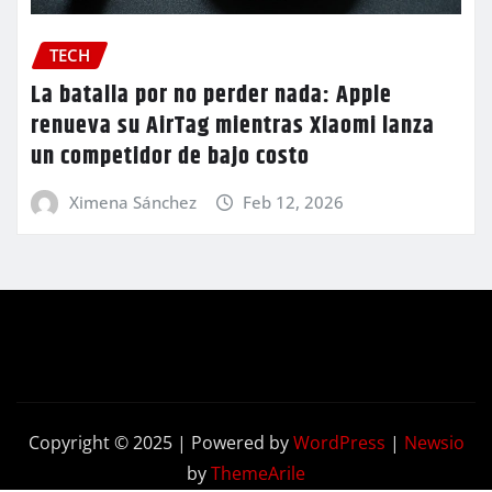
TECH
La batalla por no perder nada: Apple
renueva su AirTag mientras Xiaomi lanza
un competidor de bajo costo
Ximena Sánchez
Feb 12, 2026
Copyright © 2025 | Powered by
WordPress
|
Newsio
by
ThemeArile