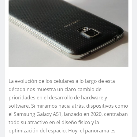
La evolución de los celulares a lo largo de esta
década nos muestra un claro cambio de
prioridades en el desarrollo de hardware y
software. Si miramos hacia atrás, dispositivos como
el Samsung Galaxy A51, lanzado en 2020, centraban
todo su atractivo en el diseño físico y la
optimización del espacio. Hoy, el panorama es