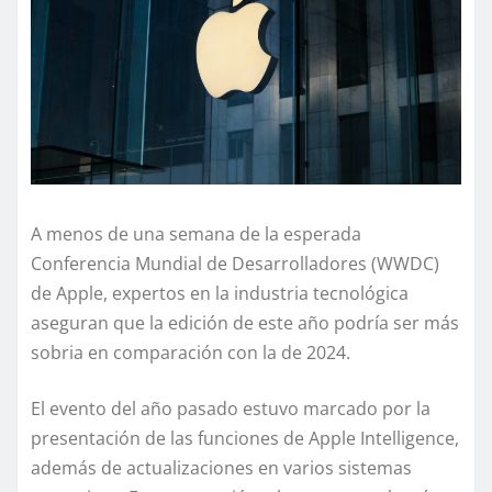
A menos de una semana de la esperada
Conferencia Mundial de Desarrolladores (WWDC)
de Apple, expertos en la industria tecnológica
aseguran que la edición de este año podría ser más
sobria en comparación con la de 2024.
El evento del año pasado estuvo marcado por la
presentación de las funciones de Apple Intelligence,
además de actualizaciones en varios sistemas