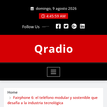
Skip
domingo, 9 agosto 2026
to
content
4:46:01 AM
Follow Us
Qradio
Home
Fairphone 6: el teléfono modular y sostenible que
desafía a la industria tecnológica